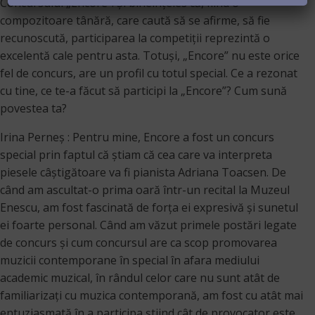
Concursului „Encore”. Şi bineînţeles că, fiind o
compozitoare tânără, care caută să se afirme, să fie
recunoscută, participarea la competiţii reprezintă o
excelentă cale pentru asta. Totuşi, „Encore” nu este orice
fel de concurs, are un profil cu totul special. Ce a rezonat
cu tine, ce te-a făcut să participi la „Encore”? Cum sună
povestea ta?
Irina Perneș : Pentru mine, Encore a fost un concurs
special prin faptul că știam că cea care va interpreta
piesele câștigătoare va fi pianista Adriana Toacsen. De
când am ascultat-o prima oară într-un recital la Muzeul
Enescu, am fost fascinată de forța ei expresivă și sunetul
ei foarte personal. Când am văzut primele postări legate
de concurs şi cum concursul are ca scop promovarea
muzicii contemporane în special în afara mediului
academic muzical, în rândul celor care nu sunt atât de
familiarizați cu muzica contemporană, am fost cu atât mai
entuziasmată în a participa știind cât de provocator este