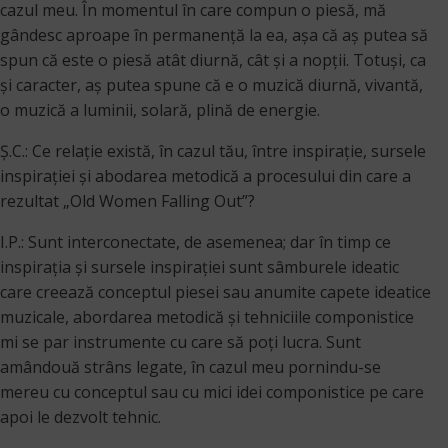
cazul meu. În momentul în care compun o piesă, mă
gândesc aproape în permanență la ea, așa că aș putea să
spun că este o piesă atât diurnă, cât și a nopții. Totuși, ca
și caracter, aș putea spune că e o muzică diurnă, vivantă,
o muzică a luminii, solară, plină de energie.
Ș.C.: Ce relaţie există, în cazul tău, între inspiraţie, sursele
inspiraţiei şi abodarea metodică a procesului din care a
rezultat „Old Women Falling Out”?
­­I.P.: Sunt interconectate, de asemenea; dar în timp ce
inspirația și sursele inspirației sunt sâmburele ideatic
care creează conceptul piesei sau anumite capete ideatice
muzicale, abordarea metodică și tehniciile componistice
mi se par instrumente cu care să poți lucra. Sunt
amândouă strâns legate, în cazul meu pornindu-se
mereu cu conceptul sau cu mici idei componistice pe care
apoi le dezvolt tehnic.