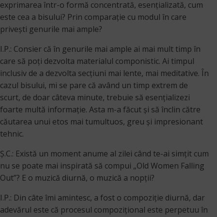
exprimarea într-o formă concentrată, esenţializată, cum
este cea a bisului? Prin comparaţie cu modul în care
priveşti genurile mai ample?
I.P.: Consier că în genurile mai ample ai mai mult timp în
care să poți dezvolta materialul componistic. Ai timpul
inclusiv de a dezvolta secțiuni mai lente, mai meditative. În
cazul bisului, mi se pare că având un timp extrem de
scurt, de doar câteva minute, trebuie să esențializezi
foarte multă informație. Asta m-a făcut și să înclin către
căutarea unui etos mai tumultuos, greu și impresionant
tehnic.
Ș.C.: Există un moment anume al zilei când te-ai simţit cum
nu se poate mai inspirată să compui „Old Women Falling
Out”? E o muzică diurnă, o muzică a nopţii?
I.P.: Din câte îmi amintesc, a fost o compoziție diurnă, dar
adevărul este că procesul compoziţional este perpetuu în