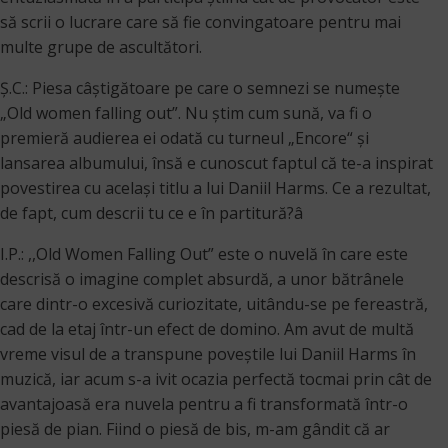
să scrii o lucrare care să fie convingatoare pentru mai
multe grupe de ascultători.
Ș.C.: Piesa câştigătoare pe care o semnezi se numeşte
„Old women falling out”. Nu ştim cum sună, va fi o
premieră audierea ei odată cu turneul „Encore“ şi
lansarea albumului, însă e cunoscut faptul că te-a inspirat
povestirea cu acelaşi titlu a lui Daniil Harms. Ce a rezultat,
de fapt, cum descrii tu ce e în partitură?â
I.P.: ,,Old Women Falling Out” este o nuvelă în care este
descrisă o imagine complet absurdă, a unor bătrânele
care dintr-o excesivă curiozitate, uitându-se pe fereastră,
cad de la etaj într-un efect de domino. Am avut de multă
vreme visul de a transpune poveștile lui Daniil Harms în
muzică, iar acum s-a ivit ocazia perfectă tocmai prin cât de
avantajoasă era nuvela pentru a fi transformată într-o
piesă de pian. Fiind o piesă de bis, m-am gândit că ar