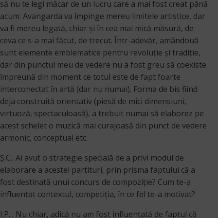
să nu te legi măcar de un lucru care a mai fost creat până
acum. Avangarda va împinge mereu limitele artistice, dar
va fi mereu legată, chiar și în cea mai mică măsură, de
ceva ce s-a mai făcut, de trecut. Într-adevăr, amândouă
sunt elemente emblematice pentru revoluție și tradiție,
dar din punctul meu de vedere nu a fost greu să coexiste
împreună din moment ce totul este de fapt foarte
interconectat în artă (dar nu numai). Forma de bis fiind
deja construită orientativ (piesă de mici dimensiuni,
virtuoză, spectaculoasă), a trebuit numai să elaborez pe
acest schelet o muzică mai curajoasă din punct de vedere
armonic, conceptual etc.
Ș.C.: Ai avut o strategie specială de a privi modul de
elaborare a acestei partituri, prin prisma faptului că a
fost destinată unui concurs de compoziţie? Cum te-a
influenţat contextul, competiţia, în ce fel te-a motivat?
I.P. : Nu chiar, adică nu am fost influențată de faptul că