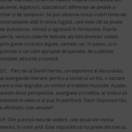
accente, legatouri, staccatouri, diferențe de pedale și
chiar și de tempouri. Se pot observa totuși culori timbrale
contrastante atât în tema fugată, care este cât se poate
de pulsatorie, ritmică și agresivă în fortissimo, foarte
alertă, versus căderile delicate ale bătrânelelor redate
prin game contrare legate, cântate rar, în piano, cu o
precizie și un calm apropiat de parodie, de o pietate
complet absurdă și comică.
Ș.C. : Pleci de la Daniil Harms, un exponent al absurdului,
al avangardei literare; pentru a construi un bis, o lucrare
care e mai degrabă un simbol al tradiţiei muzicale. Aşadar,
aceste două perspective, avangada şi tradiţia, ar trebui să
coexiste în ceea ce ai pus în partitură. Dacă răspunsul tău
e afirmativ, cum anume?
I.P.: Din punctul meu de vedere, cele două vor exista
mereu, în orice artă. Este imposibil să nu preiei din trecut,