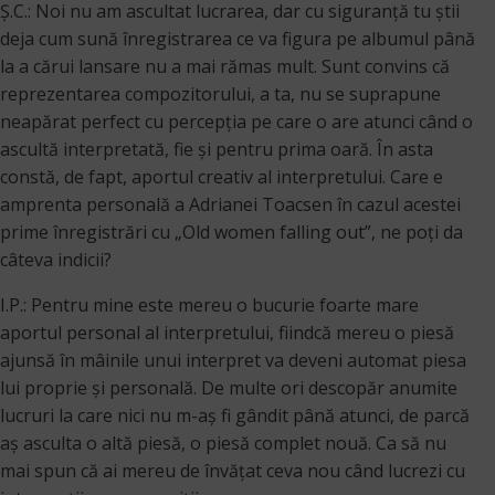
Ș.C.: Noi nu am ascultat lucrarea, dar cu siguranţă tu ştii
deja cum sună înregistrarea ce va figura pe albumul până
la a cărui lansare nu a mai rămas mult. Sunt convins că
reprezentarea compozitorului, a ta, nu se suprapune
neapărat perfect cu percepţia pe care o are atunci când o
ascultă interpretată, fie şi pentru prima oară. În asta
constă, de fapt, aportul creativ al interpretului. Care e
amprenta personală a Adrianei Toacsen în cazul acestei
prime înregistrări cu „Old women falling out”, ne poţi da
câteva indicii?
I.P.: Pentru mine este mereu o bucurie foarte mare
aportul personal al interpretului, fiindcă mereu o piesă
ajunsă în mâinile unui interpret va deveni automat piesa
lui proprie și personală. De multe ori descopăr anumite
lucruri la care nici nu m-aș fi gândit până atunci, de parcă
aș asculta o altă piesă, o piesă complet nouă. Ca să nu
mai spun că ai mereu de învățat ceva nou când lucrezi cu