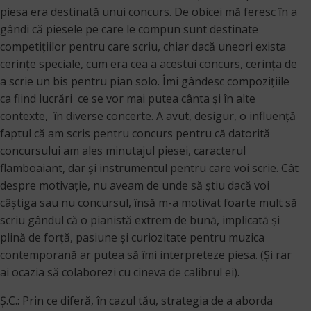
piesa era destinată unui concurs. De obicei mă feresc în a
gândi că piesele pe care le compun sunt destinate
competițiilor pentru care scriu, chiar dacă uneori exista
cerințe speciale, cum era cea a acestui concurs, cerința de
a scrie un bis pentru pian solo. Îmi gândesc compozițiile
ca fiind lucrări ce se vor mai putea cânta și în alte
contexte, în diverse concerte. A avut, desigur, o influență
faptul că am scris pentru concurs pentru că datorită
concursului am ales minutajul piesei, caracterul
flamboaiant, dar și instrumentul pentru care voi scrie. Cât
despre motivație, nu aveam de unde să știu dacă voi
câștiga sau nu concursul, însă m-a motivat foarte mult să
scriu gândul că o pianistă extrem de bună, implicată și
plină de forță, pasiune și curiozitate pentru muzica
contemporană ar putea să îmi interpreteze piesa. (Şi rar
ai ocazia să colaborezi cu cineva de calibrul ei).
Ș.C.: Prin ce diferă, în cazul tău, strategia de a aborda