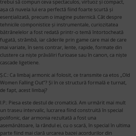
trebui să compun ceva spectaculos, virtuoz și compact,
așa că nuvela lui era perfectă fiind foarte scurtă și
esențializată, precum o imagine puternică. Cât despre
tehnicile componistice și instrumentale, curiozitatea
bătrânelelor a fost redată printr-o temă întortocheată
fugată, strâmbă, iar căderile prin game care mai de care
mai variate, în sens contrar, lente, rapide, formate din
clustere ca niște prăvăliri furioase sau în canon, ca niște
cascade ligetiene.
Ș.C.: Ca limbaj armonic ai folosit, ce transmite ca etos „Old
Women Falling Out”? Şi în ce structură formală e turnat,
de fapt, acest limbaj?
I.P.: Piesa este destul de cromatică. Am urmărit mai mult
un traseu intervalic, lucrarea fiind construită în special
polifonic, dar armonia rezultată a fost una
asemănătoare, la rândul ei, cu o scară, în special în ultima
parte fiind mai clară urcarea bazei acordurilor din