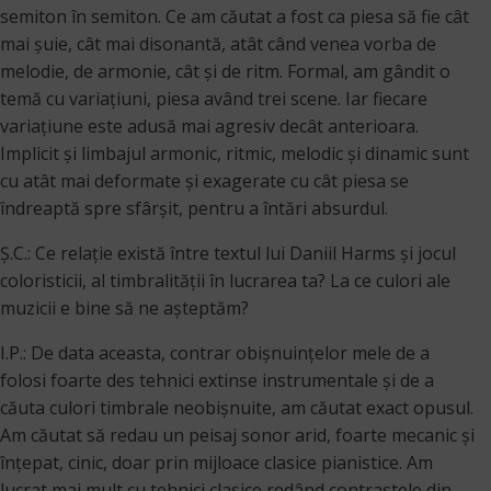
semiton în semiton. Ce am căutat a fost ca piesa să fie cât
mai şuie, cât mai disonantă, atât când venea vorba de
melodie, de armonie, cât și de ritm. Formal, am gândit o
temă cu variațiuni, piesa având trei scene. Iar fiecare
variațiune este adusă mai agresiv decât anterioara.
Implicit și limbajul armonic, ritmic, melodic și dinamic sunt
cu atât mai deformate și exagerate cu cât piesa se
îndreaptă spre sfârșit, pentru a întări absurdul.
Ș.C.: Ce relaţie există între textul lui Daniil Harms şi jocul
coloristicii, al timbralităţii în lucrarea ta? La ce culori ale
muzicii e bine să ne aşteptăm?
I.P.: De data aceasta, contrar obișnuințelor mele de a
folosi foarte des tehnici extinse instrumentale și de a
căuta culori timbrale neobișnuite, am căutat exact opusul.
Am căutat să redau un peisaj sonor arid, foarte mecanic și
înțepat, cinic, doar prin mijloace clasice pianistice. Am
lucrat mai mult cu tehnici clasice redând contrastele din