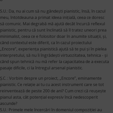
S.U.: Da, nu ai cum să nu gândești pianistic, însă, în cazul
meu, întotdeauna a primat ideea inițială, ceea ce doresc
să comunic. Mai degrabă mă ajută decât încurcă reflexul
pianistic, pentru că sunt înclinată să îl tratez uneori prea
minimalist, ceea ce e folositor doar în anumite situații, și,
când contextul este diferit, ca în cazul proiectului
„Encore”, experiența pianistică ajută să te pui și în pielea
interpretului, să nu îi îngrădești virtuozitatea, tehnica - și
când spun tehnică nu mă refer la capacitatea de a executa
pasaje dificile, ci la întregul arsenal pianistic.
Ș.C. : Vorbim despre un proiect, „Encore”, eminamente
pianistic. Ce relaţie ai tu cu acest instrument care se tot
reinventează de peste 200 de ani? Cum crezi că reuşeşte
pianul asta, cât potenţial expresiv încă nedescoperit
ascunde?
S.U.: Primele mele încercări în domeniul compoziției au