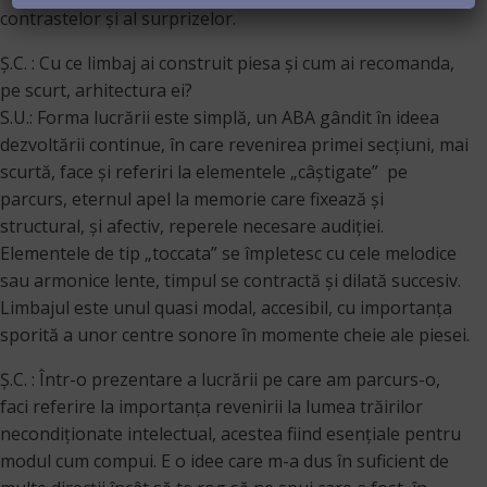
contrastelor și al surprizelor.
Ș.C. : Cu ce limbaj ai construit piesa şi cum ai recomanda,
pe scurt, arhitectura ei?
S.U.: Forma lucrării este simplă, un ABA gândit în ideea
dezvoltării continue, în care revenirea primei secțiuni, mai
scurtă, face și referiri la elementele „câștigate” pe
parcurs, eternul apel la memorie care fixează și
structural, și afectiv, reperele necesare audiției.
Elementele de tip „toccata” se împletesc cu cele melodice
sau armonice lente, timpul se contractă și dilată succesiv.
Limbajul este unul quasi modal, accesibil, cu importanța
sporită a unor centre sonore în momente cheie ale piesei.
Ș.C. : Într-o prezentare a lucrării pe care am parcurs-o,
faci referire la importanţa revenirii la lumea trăirilor
necondiţionate intelectual, acestea fiind esenţiale pentru
modul cum compui. E o idee care m-a dus în suficient de