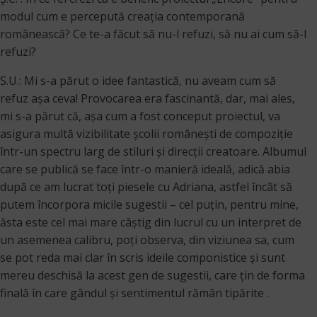
modul cum e percepută creaţia contemporană
românească? Ce te-a făcut să nu-l refuzi, să nu ai cum să-l
refuzi?
S.U.: Mi s-a părut o idee fantastică, nu aveam cum să
refuz așa ceva! Provocarea era fascinantă, dar, mai ales,
mi s-a părut că, așa cum a fost conceput proiectul, va
asigura multă vizibilitate școlii românești de compoziție
într-un spectru larg de stiluri și direcții creatoare. Albumul
care se publică se face într-o manieră ideală, adică abia
după ce am lucrat toți piesele cu Adriana, astfel încât să
putem încorpora micile sugestii – cel puțin, pentru mine,
ăsta este cel mai mare câștig din lucrul cu un interpret de
un asemenea calibru, poți observa, din viziunea sa, cum
se pot reda mai clar în scris ideile componistice și sunt
mereu deschisă la acest gen de sugestii, care țin de forma
finală în care gândul și sentimentul rămân tipărite .