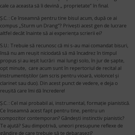
cale ca aceasta să îi devină „ proprietate” în final.
Ș.C. : Ce înseamnă pentru tine bisul acum, după ce ai
compus „Sturm un Drang”? Priveşti acest gen de lucrare
altfel decât înainte să ai experienţa scrierii ei?
S.U.: Trebuie să recunosc că mi s-au mai comandat bisuri,
însă nu am reușit niciodată să mă încadrez în timpul
propus și au ieșit lucrări mai lungi solo, în jur de șapte,
opt minute, care acum sunt în repertoriul de recital al
instrumentiștilor (am scris pentru vioară, violoncel și
clarinet sau duo). Din acest punct de vedere, e deja o
reușită care îmi dă încredere!
Ș.C. : Cel mai probabil ai, instrumental, formaţie pianistică.
Ce înseamnă acest fapt pentru tine, pentru un
compozitor contemporan? Gândeşti instinctiv pianistic?
Te ajută? Sau dimpotrivă, uneori presupune reflexe de
gândire de care trebuie să te debarasezi?