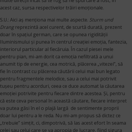
multe direcţii încât să te rog să ne spui care a fost, în
acest caz, sursa respectivelor trăiri emoţionale.
S.U.: Aici aș menționa mai multe aspecte.
Sturm und
Drang
reprezintă acel curent, de scurtă durată, prezent
doar în spațiul german, care se opunea rigidității
Iluminismului și punea în centrul creației emoția, fantezia,
interiorul particular al fiecăruia. În cazul piesei mele
pentru pian, mi-am dorit ca emoția nefiltrată a unui
anumit tip de energie, cea motrică, plăcerea „vitezei”, să
fie în contrast cu plăcerea căutării celui mai bun legato
pentru fragmentele melodice, sau a celui mai potrivit
tușeu pentru acorduri, ceea ce duce automat la căutarea
emoției potrivite pentru fiecare dintre acestea. Și, pentru
că este ceva personal în această căutare, fiecare interpret
va putea găsi în el o plajă largă de sentimente proprii
doar lui pentru a le reda. Nu mi-am propus să dictez ce
„trebuie” simțit, ci, dimpotrivă, să las acest efort în seama
celei sau celui care se va apropia de lucrare, fiind sigura