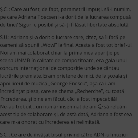
Ș.C. : Care au fost, de fapt, parametrii impuşi, să-i numim,
pe care Adriana Toacsen i-a dorit de la lucrarea compusă
de tine? Sigur, e posibil şi să-ţi fi lăsat libertate absolută.
S.U.: Adriana și-a dorit o lucrare care, citez, să îi facă pe
oameni să spună „Wow!” la final. Acesta a fost tot brief-ul.
Noi am mai colaborat chiar la prima mea apariție pe
scena UNMB în calitate de compozitoare, era gala unui
concurs internațional de compoziție unde se cântau
lucrările premiate. Eram prietene de mici, de la școala şi
apoi liceul de muzică „George Enescu”, așa că i-am
încredințat piesa, care se chema „Recherche”, cu toată
încrederea, și bine am făcut, căci a fost impecabilă!
Ne-au trebuit ...un număr însemnat de ani 🙂 să reluăm
acest tip de colaborare și, de astă dată, Adriana a fost cea
care m-a onorat cu încrederea ei nelimitată.
Ș.C. : Ce are de învăţat bisul privind către ADN-ul muzicii