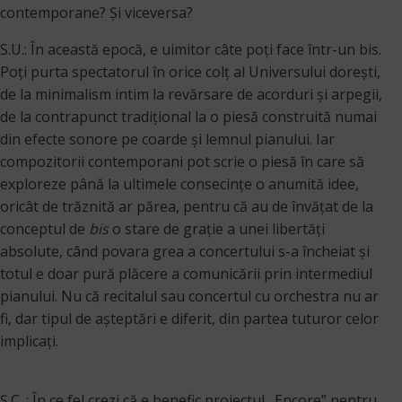
contemporane? Şi viceversa?
S.U.: În această epocă, e uimitor câte poți face într-un bis.
Poți purta spectatorul în orice colț al Universului dorești,
de la minimalism intim la revărsare de acorduri și arpegii,
de la contrapunct tradițional la o piesă construită numai
din efecte sonore pe coarde și lemnul pianului. Iar
compozitorii contemporani pot scrie o piesă în care să
exploreze până la ultimele consecințe o anumită idee,
oricât de trăznită ar părea, pentru că au de învățat de la
conceptul de
bis
o stare de grație a unei libertăți
absolute, când povara grea a concertului s-a încheiat și
totul e doar pură plăcere a comunicării prin intermediul
pianului. Nu că recitalul sau concertul cu orchestra nu ar
fi, dar tipul de așteptări e diferit, din partea tuturor celor
implicați.
Ș.C. : În ce fel crezi că e benefic proiectul „Encore” pentru