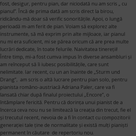
fost, desigur, pentru pian, dar niciodată nu am scris „ cu
pianul”. Încă de prima dată am scris direct la birou,
ridicându-mă doar să verific sonoritățile. Apoi, o lungă
perioadă m-am ferit de pian. Voiam să explorez alte
instrumente, să mă exprim prin alte mijloace, iar pianul
nu mi era suficient, mi se părea oricum că are prea multe
lucrări dedicate, în toate felurile. Naivitatea tinereții!
Între timp, mi-a fost cumva impus în diverse ansambluri și
am reînceput să îi iubesc posibilitățile, care sunt
nelimitate. Iar recent, cu un an înainte de „Sturm und
Drang”, am scris o altă lucrare pentru pian solo, pentru
pianista româno-austriacă Adriana Paler, care va fi
lansată chiar după finalul proiectului „Encore”, o
întâmplare fericită. Pentru că dorința unui pianist de a
încerca ceva nou nu se limitează la creația din trecut, fie el
și trecutul recent, nevoia de a fi în contact cu compozitorii
generației tale ține de normalitate și există mulți pianiști
permanent în căutare de repertoriu nou.