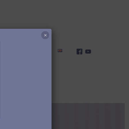
×
% din impozit
Contact