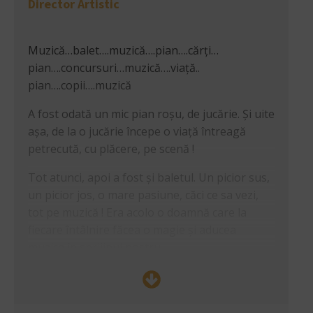
Director Artistic
Muzică…balet….muzică….pian….cărți…
pian….concursuri…muzică….viață..
pian….copii….muzică
A fost odată un mic pian roșu, de jucărie. Și uite
așa, de la o jucărie începe o viață întreagă
petrecută, cu plăcere, pe scenă !
Tot atunci, apoi a fost și baletul. Un picior sus,
un picior jos, o mare pasiune, căci ce sa vezi,
tot pe muzică ! Era acolo o doamnă care la
fiecare întâlnire făcea o magie și aducea
muzica în sprijinul nostru.
Ce a mai fost ? Au fost cărțile, multe, multe
cărți ! Aici erau discuții infinite cu tata, că-i prea
devreme pentru cartea x sau că am sărit peste