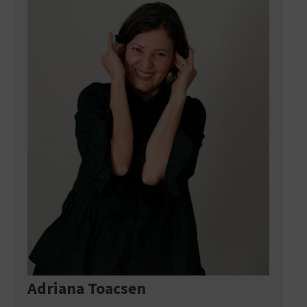
sprijină activ cultura românească prin inițierea,
coordonarea și implementarea unor proiecte
specifice, cum sunt: InnerSound New Art
Festival, Zona Imaginarium, ÎN TRUP. Operă
nouă de cameră, Aproape de Artă-Aproapte de
Oameni, LEGENDS.
În parcursul său profesional, Gabriela Tofan a
făcut parte din echipa de promovare a
Muzeului Național de Artă al României vreme
de 5 ani și este, de aproape 8 ani, în echipa de
promovare a Orchestrei Camerata Regală.
Adriana Toacsen