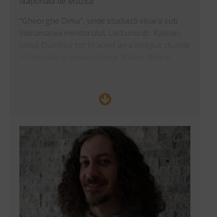
Națională de Muzică
“Gheorghe Dima”, unde studiază vioara sub
îndrumarea mentorului, Lect.univ.dr. Răsvan-
Ionuț Dumitru; tot în acest an a început studiile
în Filosofie la Universitatea “Babeș-Bolyai.
În 2022 a înființat proiectul "Contemp(l)o" în
Cluj-Napoca, proiect ce promovează muzica
contemporană și tinerii compozitori și
insturumentiști; tot în acest an și-a început
studiile de Compoziție Muzicală la Academia
Națională de Muzică “Gheorghe Dima” la clasa
profesorului Conf.univ.dr. Cristian-Antoniu
Bence-Muk.
În vara anului 2022 a participat la un proiect
erasmus:”
Hangzavart – Paikka
” (Ungaria) unde
și-a aprofundat cunoștințele în muzica