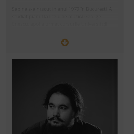
Sabina s-a născut in anul 1979 în București. A
studiat pianul la liceul de muzică George
Enescu, apoi a urmat cursurile Universității
Naționale de Muzică din București cu prof. univ.
dr. Tiberiu Olah și prof. univ. dr. Doina Rotaru.
În perioada 2001-2002 a studiat compoziția cu
Violeta Dinescu, în cadrul unei burse Erasmus
la Oldenburg, Germania.
În anul 2011, sub
îndrumarea prof. univ. dr. Octavian Nemescu, a
devenit doctor în muzică
„Summa cum laude
”
cu teza
„Funcția memoriei in construcția
timpului muzical”
, subiect ce reprezintă
manifestul artistic al compozitoarei.
Creația sa cuprinde lucrări camerale,
simfonice, corale sau multimedia, interpretate
în România, Franța, Germania, Austria, Belgia,
Elveția, Spania, Portugalia, Italia, Lituania,