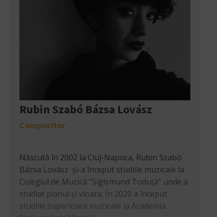
Rubin Szabó Bázsa Lovász
Compozitor
Născută în 2002 la Cluj-Napoca, Rubin Szabó
Bázsa Lovász și-a început studiile muzicale la
Colegiul de Muzică “Sigismund Toduță” unde a
studiat pianul și vioara. În 2020 a început
studiile superioare muzicale la Academia