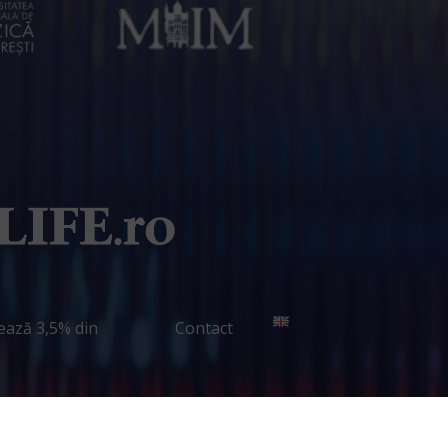
ează 3,5% din
Contact