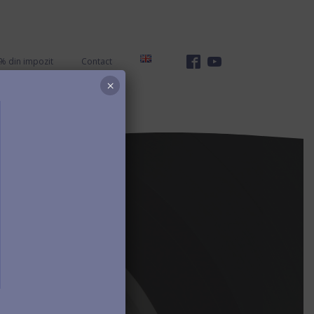
% din impozit
Contact
×