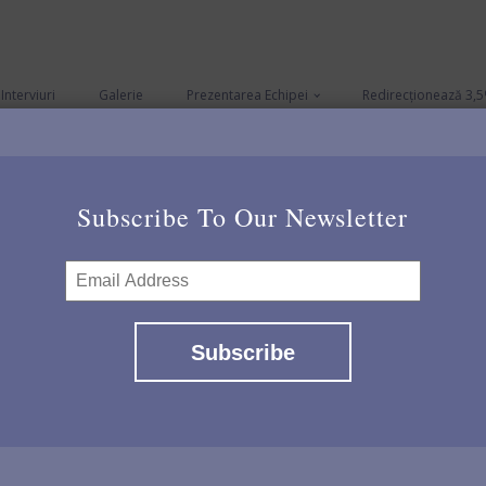
Interviuri
Galerie
Prezentarea Echipei
Redirecționează 3,5
Subscribe To Our Newsletter
Contacteaza-ne
Prenume