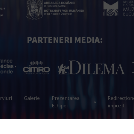
PARTENERI MEDIA:
rviuri
Galerie
Prezentarea
Redirecțion
Echipei
impozit
Copyright Encore.ro © 2023 – 2026 All Rights Reserved