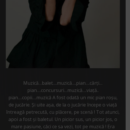
Muzică…balet….muzică….pian….cărți…
pian….concursuri…muzică….viață..
pian….copii….muzică A fost odată un mic pian roșu,
de jucărie. Și uite așa, de la o jucărie începe o viață
întreagă petrecută, cu plăcere, pe scenă ! Tot atunci,
apoi a fost și baletul. Un picior sus, un picior jos, o
mare pasiune, căci ce sa vezi, tot pe muzică ! Era